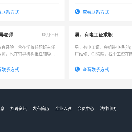
解的经验与您分享。 真诚合作，
六，渣土车
识之士，共享未来。
看联系方式
查看联系方式
导老师
08月06日
男，有电工证求职
教育经验，曾在学校任职班主任
男，有电工证，会组装电柜(箱
教师，也在辅导机构担任辅导教
厂维修；C1驾照，找个工资在
周一至周五辅导老师的工作
上，枣强县以外需要有住宿，
电话
看联系方式
查看联系方式
信息
招聘资讯
发布简历
企业入驻
会员中心
法律申明
们