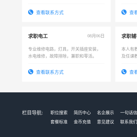
作和分
结识有
查看联系方式
查
求职电工
08月06日
求职辅
专业维修电路，灯具，开关插座安装，
本人有
水电维修，故障排除，兼职和零活。
及任课
师，求
查看联系方式
查
栏目导航:
职位搜索
简历中心
名企展示
一句话
套餐标准
金币充值
意见建议
联系我