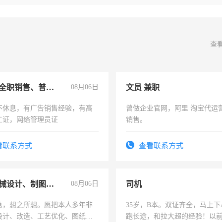
查
兼职或全职销售、普工、维修
08月06日
文员 兼职
不休息，有广告销售经验，有高
曾做企业官网，阿里 淘宝代运
工证，网络管理员证
销售。
看联系方式
查看联系方式
兼职机械设计、制图、设备改造
08月06日
司机
急，想之所想。愿把本人多年非
35岁，B本。双证齐全，马上下
设计、改造、工艺优化、图纸制
跑长途，和拉大超的经验！以