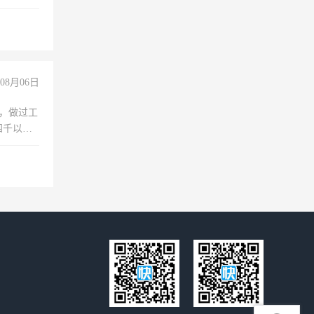
08月06日
)，做过工
四千以
保险勿扰