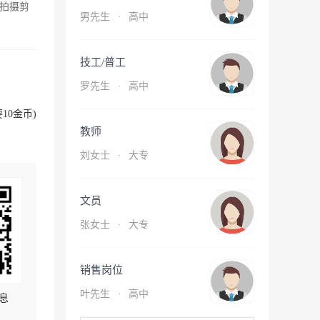
拍摄剪
男先生
·
高中
技工/普工
罗先生
·
高中
10金币)
教师
刘女士
·
大专
文员
张女士
·
大专
销售岗位
叶先生
·
高中
息